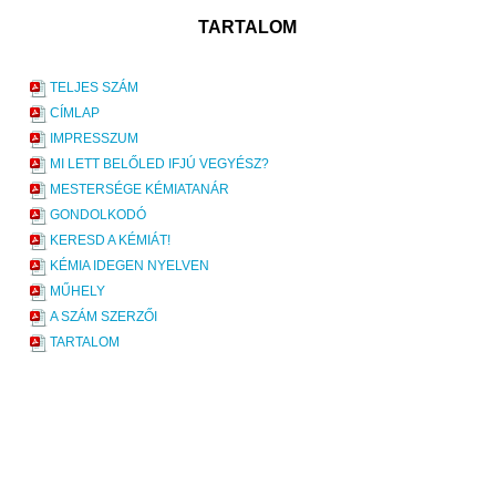
TARTALOM
TELJES SZÁM
CÍMLAP
IMPRESSZUM
MI LETT BELŐLED IFJÚ VEGYÉSZ?
MESTERSÉGE KÉMIATANÁR
GONDOLKODÓ
KERESD A KÉMIÁT!
KÉMIA IDEGEN NYELVEN
MŰHELY
A SZÁM SZERZŐI
TARTALOM