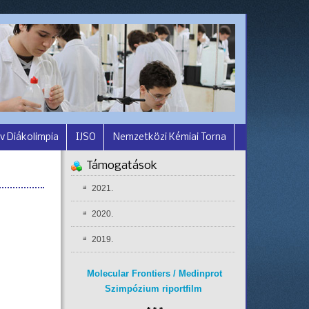
v Diákolimpia
IJSO
Nemzetközi Kémiai Torna
Támogatások
2021.
2020.
2019.
Molecular Frontiers / Medinprot
Szimpózium riportfilm