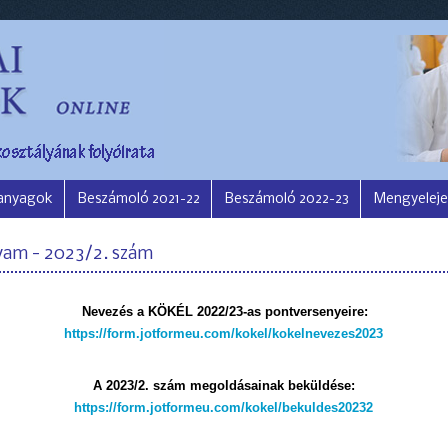
 anyagok
Beszámoló 2021-22
Beszámoló 2022-23
Mengyeleje
lyam - 2023/2. szám
Nevezés a KÖKÉL 2022/23-as pontversenyeire:
https://form.jotformeu.com/kokel/kokelnevezes2023
A 2023/2. szám megoldásainak beküldése:
https://form.jotformeu.com/kokel/bekuldes20232