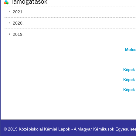
Támogatások
2021.
2020.
2019.
Molec
Képek 
Képek 
Képek 
© 2019 Középiskolai Kémiai Lapok - A Magyar Kémikusok Egyesülete K