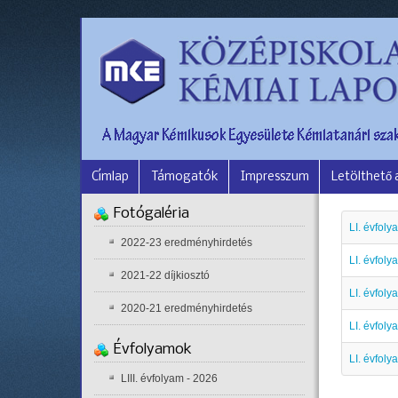
Címlap
Támogatók
Impresszum
Letölthető
Fotógaléria
LI. évfoly
2022-23 eredményhirdetés
LI. évfoly
2021-22 díjkiosztó
LI. évfoly
2020-21 eredményhirdetés
LI. évfoly
Évfolyamok
LI. évfoly
LIII. évfolyam - 2026