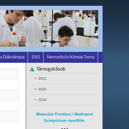
v Diákolimpia
IJSO
Nemzetközi Kémiai Torna
Támogatások
2021.
2020.
2019.
Molecular Frontiers / Medinprot
Szimpózium riportfilm