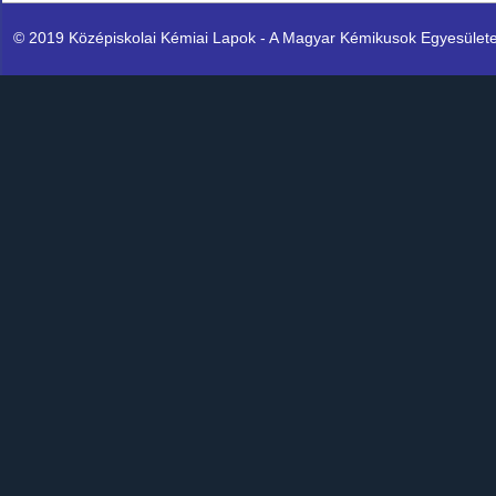
© 2019 Középiskolai Kémiai Lapok - A Magyar Kémikusok Egyesülete K