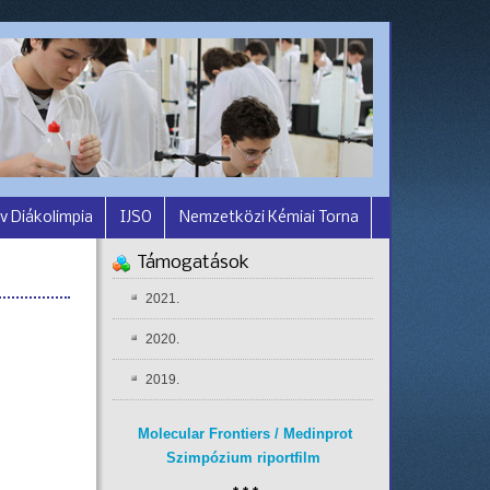
v Diákolimpia
IJSO
Nemzetközi Kémiai Torna
Támogatások
2021.
2020.
2019.
Molecular Frontiers / Medinprot
Szimpózium riportfilm