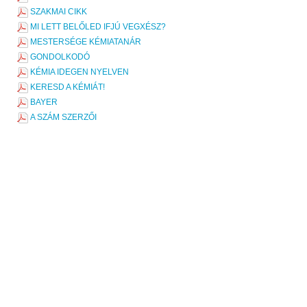
SZAKMAI CIKK
MI LETT BELŐLED IFJÚ VEGXÉSZ?
MESTERSÉGE KÉMIATANÁR
GONDOLKODÓ
KÉMIA IDEGEN NYELVEN
KERESD A KÉMIÁT!
BAYER
A SZÁM SZERZŐI