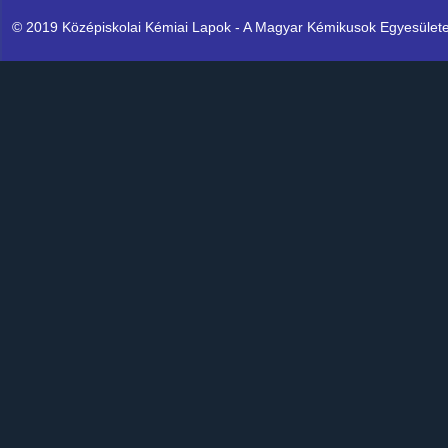
© 2019 Középiskolai Kémiai Lapok - A Magyar Kémikusok Egyesülete K