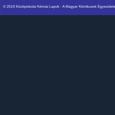
© 2019 Középiskolai Kémiai Lapok - A Magyar Kémikusok Egyesülete K