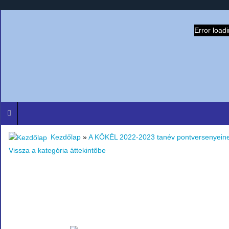
Error load
Kezdőlap
»
A KÖKÉL 2022-2023 tanév pontversenyein
Vissza a kategória áttekintőbe