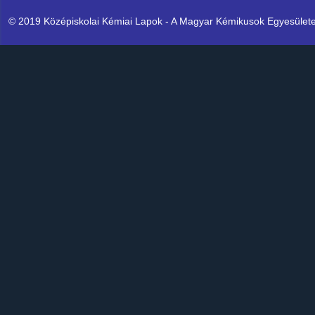
© 2019 Középiskolai Kémiai Lapok - A Magyar Kémikusok Egyesülete K